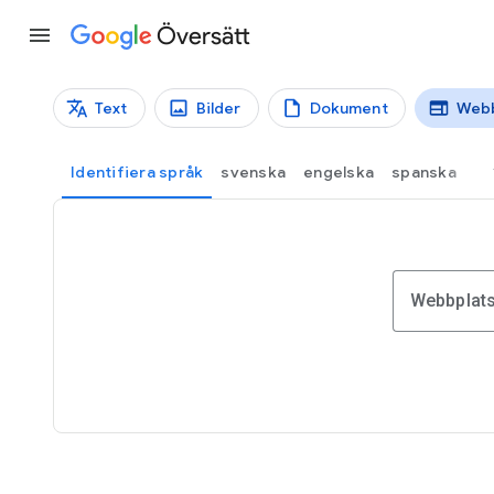
Översätt
Text
Bilder
Dokument
Webb
Översättningstyper
Webbplatsöversättning
Identifiera språk
svenska
engelska
spanska
Webbplat