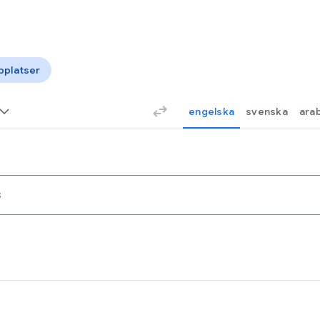
platser
engelska
svenska
ara
s