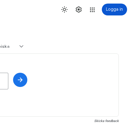
Logga in
biska
Skicka feedback