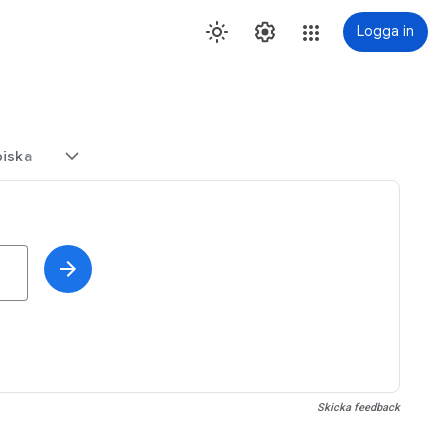
Logga in
biska
Skicka feedback