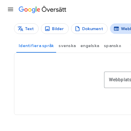
Översätt
Text
Bilder
Dokument
Webb
Översättningstyper
Webbplatsöversättning
Identifiera språk
svenska
engelska
spanska
Webbplat