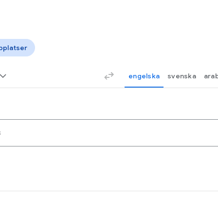
platser
engelska
svenska
ara
s